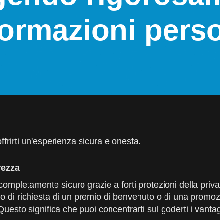
formazioni perso
frirti un'esperienza sicura e onesta.
rezza
completamente sicuro grazie a forti protezioni della priva
o di richiesta di un premio di benvenuto o di una promozi
 Questo significa che puoi concentrarti sul goderti i vanta