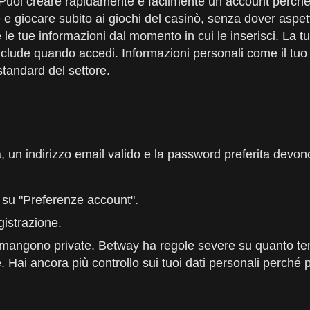
. Puoi creare rapidamente e facilmente un account perché i
 e giocare subito ai giochi del casinò, senza dover aspett
e le tue informazioni dal momento in cui le inserisci. La
include quando accedi. Informazioni personali come il tuo 
standard del settore.
ta, un indirizzo email valido e la password preferita devono
i su "Preferenze account".
gistrazione.
t rimangono private. Betway ha regole severe su quanto 
 Hai ancora più controllo sui tuoi dati personali perché 