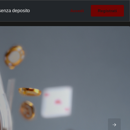
enza deposito
Accedi
Registrati