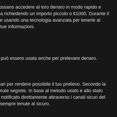
i possano accedere al loro denaro in modo rapido e
ia richiedendo un importo piccolo o €1000. Durante il
fate usando una tecnologia avanzata per tenerle al
tue informazioni.
o può essere usata anche per prelevare denaro.
ari per rendere possibile il tuo prelievo. Secondo la
enute segrete. In base al metodo usato e allo stato
notificato direttamente attraverso i canali sicuri del
 sempre tenute al sicuro.