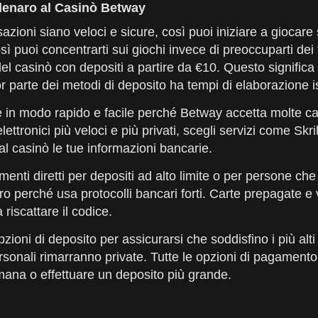
 denaro al Casinò Betway
azioni siano veloci e sicure, così puoi iniziare a giocare 
sì puoi concentrarti sui giochi invece di preoccuparti dei t
 casinò con depositi a partire da €10. Questo significa ch
or parte dei metodi di deposito ha tempi di elaborazione i
in modo rapido e facile perché Betway accetta molte carte 
ettronici più veloci e più privati, scegli servizi come Skrill 
al casinò le tue informazioni bancarie.
menti diretti per depositi ad alto limite o per persone c
ro perché usa protocolli bancari forti. Carte prepagate 
riscattare il codice.
zioni di deposito per assicurarsi che soddisfino i più alt
ersonali rimarranno private. Tutte le opzioni di pagamento
mana o effettuare un deposito più grande.