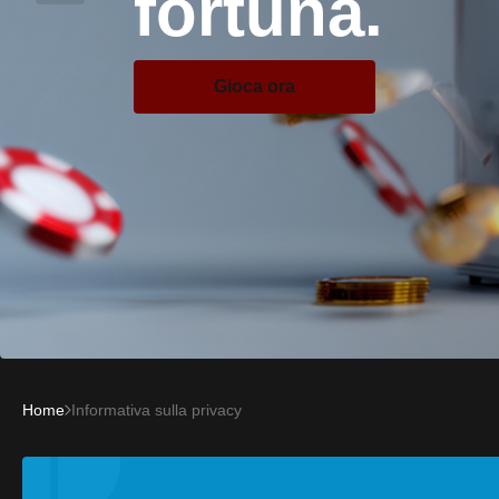
fortuna.
Gioca ora
Home
Informativa sulla privacy