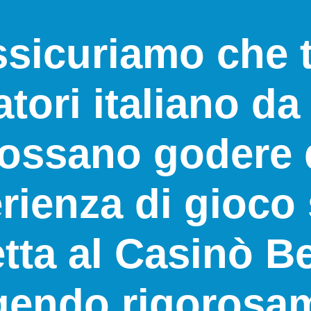
ssicuriamo che tu
tori italiano da 
ossano godere 
rienza di gioco 
etta al Casinò B
gendo rigorosam