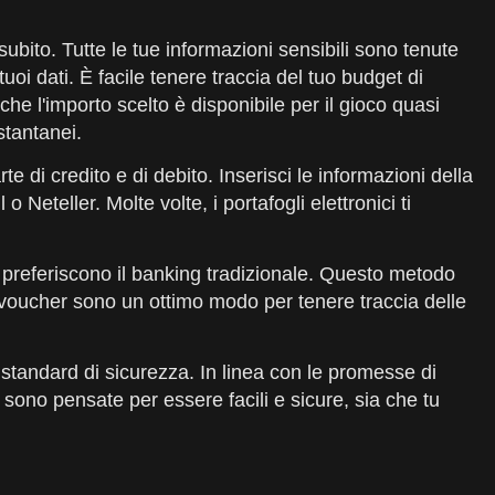
subito. Tutte le tue informazioni sensibili sono tenute
uoi dati. È facile tenere traccia del tuo budget di
e l'importo scelto è disponibile per il gioco quasi
stantanei.
di credito e di debito. Inserisci le informazioni della
o Neteller. Molte volte, i portafogli elettronici ti
he preferiscono il banking tradizionale. Questo metodo
e voucher sono un ottimo modo per tenere traccia delle
i standard di sicurezza. In linea con le promesse di
 sono pensate per essere facili e sicure, sia che tu