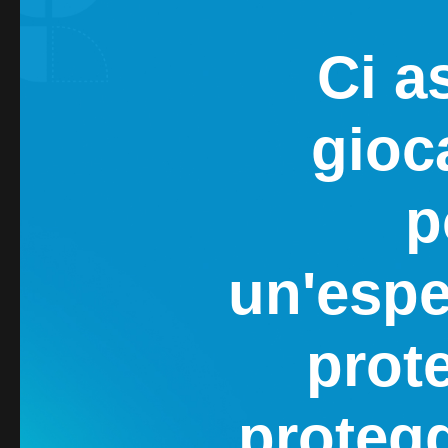
Ci a
gioca
p
un'espe
prot
proteg