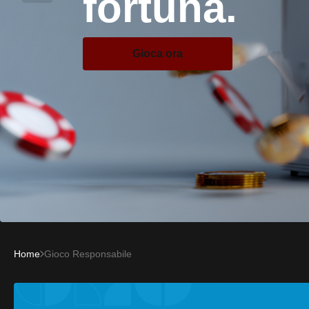
fortuna.
Gioca ora
Home
Gioco Responsabile