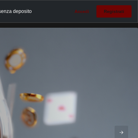
enza deposito
Accedi
Registrati