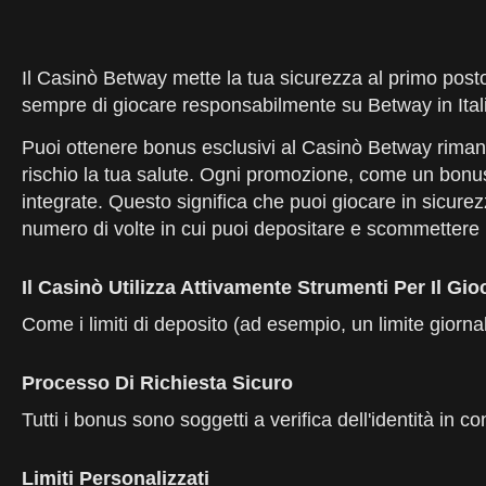
Il Casinò Betway mette la tua sicurezza al primo posto 
sempre di giocare responsabilmente su Betway in Italia
Puoi ottenere bonus esclusivi al Casinò Betway riman
rischio la tua salute. Ogni promozione, come un bonus di
integrate. Questo significa che puoi giocare in sicure
numero di volte in cui puoi depositare e scommettere 
Il Casinò Utilizza Attivamente Strumenti Per Il G
Come i limiti di deposito (ad esempio, un limite giornal
Processo Di Richiesta Sicuro
Tutti i bonus sono soggetti a verifica dell'identità in c
Limiti Personalizzati