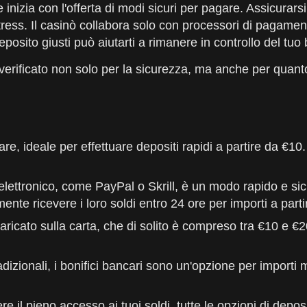
 inizia con l'offerta di modi sicuri per pagare. Assicurars
ess. Il casinò collabora solo con processori di pagamento a
deposito giusti può aiutarti a rimanere in controllo del t
rificato non solo per la sicurezza, ma anche per quanto 
re, ideale per effettuare depositi rapidi a partire da €10.
elettronico, come PayPal o Skrill, è un modo rapido e sic
nte ricevere i loro soldi entro 24 ore per importi a parti
aricato sulla carta, che di solito è compreso tra €10 e €2
dizionali, i bonifici bancari sono un'opzione per importi m
 il pieno accesso ai tuoi soldi, tutte le opzioni di deposit