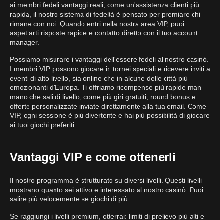
ai membri fedeli vantaggi reali, come un'assistenza clienti più
rapida, il nostro sistema di fedeltà è pensato per premiare chi
rimane con noi. Quando entri nella nostra area VIP, puoi
aspettarti risposte rapide e contatto diretto con il tuo account
manager.
Possiamo misurare i vantaggi dell'essere fedeli al nostro casinò.
I membri VIP possono giocare in tornei speciali e ricevere inviti a
eventi di alto livello, sia online che in alcune delle città più
emozionanti d'Europa. Ti offriamo ricompense più rapide man
mano che sali di livello, come più giri gratuiti, round bonus e
offerte personalizzate inviate direttamente alla tua email. Come
VIP, ogni sessione è più divertente e hai più possibilità di giocare
ai tuoi giochi preferiti.
Vantaggi VIP e come ottenerli
Il nostro programma è strutturato su diversi livelli. Questi livelli
mostrano quanto sei attivo e interessato al nostro casinò. Puoi
salire più velocemente se giochi di più.
Se raggiungi i livelli premium, otterrai: limiti di prelievo più alti e