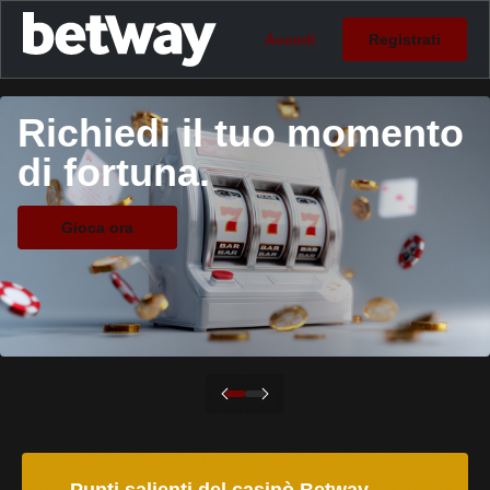
Accedi
Registrati
Richiedi il tuo momento
di fortuna.
Gioca ora
Punti salienti del casinò Betway