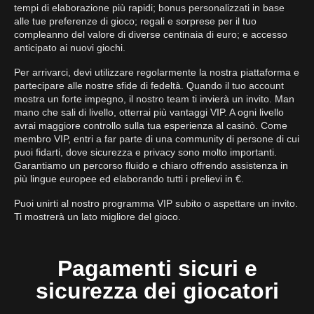
tempi di elaborazione più rapidi; bonus personalizzati in base
alle tue preferenze di gioco; regali e sorprese per il tuo
compleanno del valore di diverse centinaia di euro; e accesso
anticipato ai nuovi giochi.
Per arrivarci, devi utilizzare regolarmente la nostra piattaforma e
partecipare alle nostre sfide di fedeltà. Quando il tuo account
mostra un forte impegno, il nostro team ti invierà un invito. Man
mano che sali di livello, otterrai più vantaggi VIP. A ogni livello
avrai maggiore controllo sulla tua esperienza al casinò. Come
membro VIP, entri a far parte di una community di persone di cui
puoi fidarti, dove sicurezza e privacy sono molto importanti.
Garantiamo un percorso fluido e chiaro offrendo assistenza in
più lingue europee ed elaborando tutti i prelievi in €.
Puoi unirti al nostro programma VIP subito o aspettare un invito.
Ti mostrerà un lato migliore del gioco.
Pagamenti sicuri e
sicurezza dei giocatori