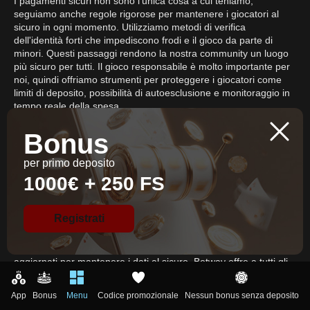
I pagamenti sicuri non sono l'unica cosa a cui teniamo;
seguiamo anche regole rigorose per mantenere i giocatori al
sicuro in ogni momento. Utilizziamo metodi di verifica
dell'identità forti che impediscono frodi e il gioco da parte di
minori. Questi passaggi rendono la nostra community un luogo
più sicuro per tutti. Il gioco responsabile è molto importante per
noi, quindi offriamo strumenti per proteggere i giocatori come
limiti di deposito, possibilità di autoesclusione e monitoraggio in
tempo reale della spesa.
Questi strumenti permettono a chiunque utilizzi il nostro sito del
Bonus
casinò di impostare limiti ragionevoli per un divertimento che
non danneggi nessun altro. Proteggere la privacy dei dati dei
per primo deposito
clienti è molto importante. Seguiamo le rigide norme UE sulla
1000€ + 250 FS
protezione dei dati (GDPR) e non forniamo mai informazioni
private a terzi senza il loro consenso. Qualsiasi attività sospetta
viene gestita rapidamente dal nostro team di supporto dedicato,
Registrati
che esegue anche i controlli di sicurezza necessari mentre ti
fornisce consigli utili. Ogni membro del nostro personale riceve
formazione regolare per assicurarsi che conosca i metodi più
aggiornati per mantenere i dati al sicuro. Betway offre a tutti gli
appassionati di casinò un'esperienza sicura e divertente dando
priorità sia ai pagamenti sicuri che alla protezione attiva dei
App
Bonus
Menu
Codice promozionale
Nessun bonus senza deposito
giocatori.