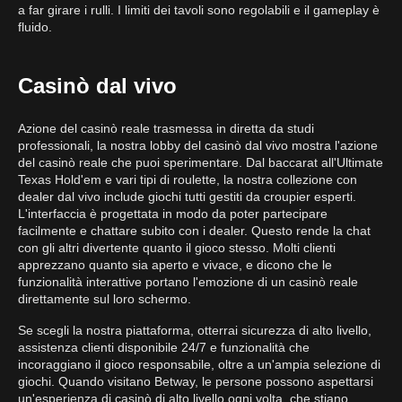
a far girare i rulli. I limiti dei tavoli sono regolabili e il gameplay è
fluido.
Casinò dal vivo
Azione del casinò reale trasmessa in diretta da studi
professionali, la nostra lobby del casinò dal vivo mostra l'azione
del casinò reale che puoi sperimentare. Dal baccarat all'Ultimate
Texas Hold'em e vari tipi di roulette, la nostra collezione con
dealer dal vivo include giochi tutti gestiti da croupier esperti.
L'interfaccia è progettata in modo da poter partecipare
facilmente e chattare subito con i dealer. Questo rende la chat
con gli altri divertente quanto il gioco stesso. Molti clienti
apprezzano quanto sia aperto e vivace, e dicono che le
funzionalità interattive portano l'emozione di un casinò reale
direttamente sul loro schermo.
Se scegli la nostra piattaforma, otterrai sicurezza di alto livello,
assistenza clienti disponibile 24/7 e funzionalità che
incoraggiano il gioco responsabile, oltre a un'ampia selezione di
giochi. Quando visitano Betway, le persone possono aspettarsi
un'esperienza di casinò di alto livello ogni volta, che stiano