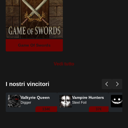
Game Of Swords
Vedi tutto
I nostri vincitori
Valkyrie Queen
Vampire Hunters
Th
Digger
Steel Foil
St
134€
37€