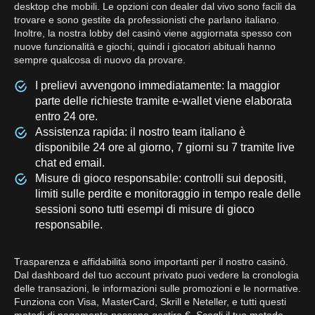
desktop che mobili. Le opzioni con dealer dal vivo sono facili da
trovare e sono gestite da professionisti che parlano italiano.
Inoltre, la nostra lobby del casinò viene aggiornata spesso con
nuove funzionalità e giochi, quindi i giocatori abituali hanno
sempre qualcosa di nuovo da provare.
I prelievi avvengono immediatamente: la maggior
parte delle richieste tramite e-wallet viene elaborata
entro 24 ore.
Assistenza rapida: il nostro team italiano è
disponibile 24 ore al giorno, 7 giorni su 7 tramite live
chat ed email.
Misure di gioco responsabile: controlli sui depositi,
limiti sulle perdite e monitoraggio in tempo reale delle
sessioni sono tutti esempi di misure di gioco
responsabile.
Trasparenza e affidabilità sono importanti per il nostro casinò.
Dal dashboard del tuo account privato puoi vedere la cronologia
delle transazioni, le informazioni sulle promozioni e le normative.
Funziona con Visa, MasterCard, Skrill e Neteller, e tutti questi