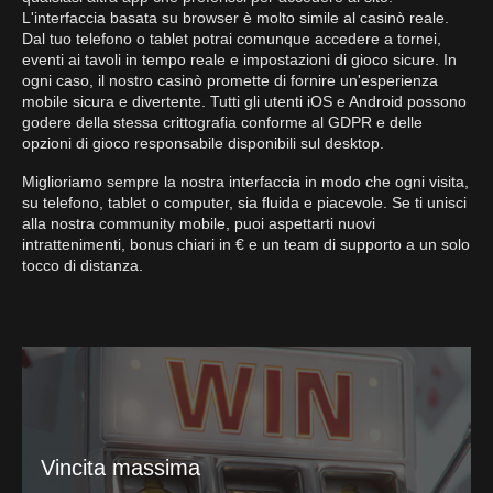
L'interfaccia basata su browser è molto simile al casinò reale.
Dal tuo telefono o tablet potrai comunque accedere a tornei,
eventi ai tavoli in tempo reale e impostazioni di gioco sicure. In
ogni caso, il nostro casinò promette di fornire un'esperienza
mobile sicura e divertente. Tutti gli utenti iOS e Android possono
godere della stessa crittografia conforme al GDPR e delle
opzioni di gioco responsabile disponibili sul desktop.
Miglioriamo sempre la nostra interfaccia in modo che ogni visita,
su telefono, tablet o computer, sia fluida e piacevole. Se ti unisci
alla nostra community mobile, puoi aspettarti nuovi
intrattenimenti, bonus chiari in € e un team di supporto a un solo
tocco di distanza.
Vincita massima